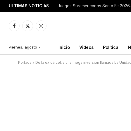
ULTIMAS NOTICIAS
Juegos Suramericanos Santa Fe 2026: 
Facebook
X
Instagram
(Twitter)
viernes, agosto 7
Inicio
Videos
Política
N
Portada
»
De la ex cárcel, a una mega inversión llamada La Unida