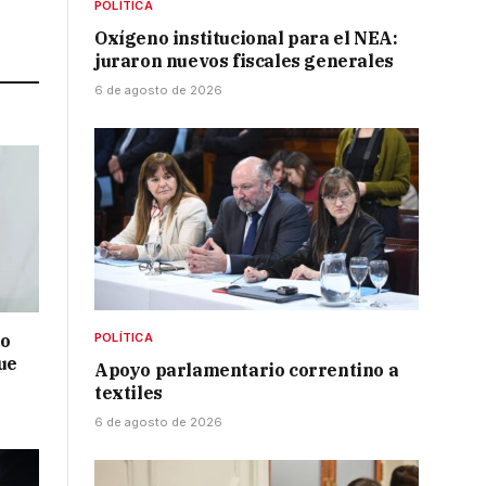
POLÍTICA
Link
Oxígeno institucional para el NEA:
juraron nuevos fiscales generales
6 de agosto de 2026
no
POLÍTICA
ue
Apoyo parlamentario correntino a
textiles
6 de agosto de 2026