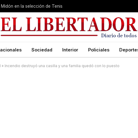
Midón en la selección de Tenis
acionales
Sociedad
Interior
Policiales
Deporte
d
»
Incendio destruyó una casilla y una familia quedó con lo puesto