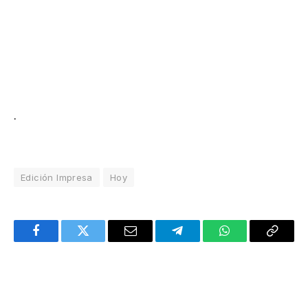
.
Edición Impresa
Hoy
Facebook
Twitter
Email
Telegram
WhatsApp
Copy
Link