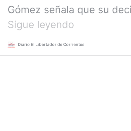
Gómez señala que su deci
Jorge
Sigue leyendo
Gómez
renunció
al
Diario El Libertador de Corrientes
Ministerio
de
Ciencia
y
Tecnología